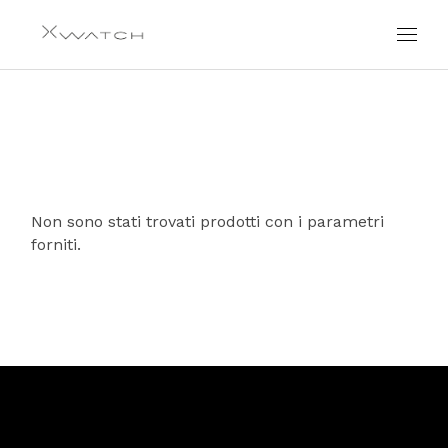
Skip
to
the
content
Non sono stati trovati prodotti con i parametri
forniti.