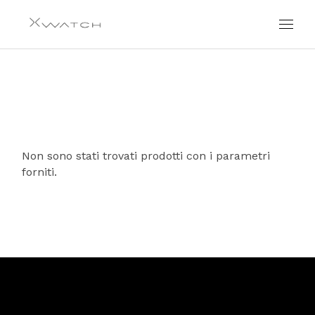
Skip
to
the
content
Non sono stati trovati prodotti con i parametri
forniti.