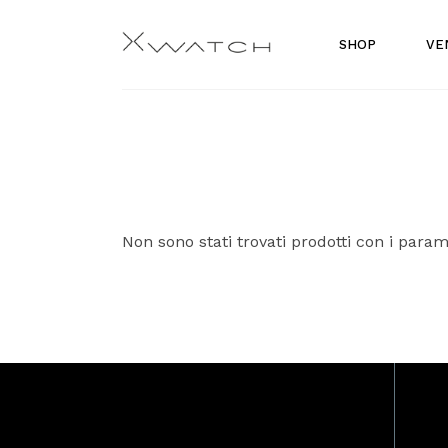
Skip
to
Orologi
the
SHOP
VE
content
Gioielli
Accessori
Orologi
Gioielli
Accessori
Non sono stati trovati prodotti con i parame