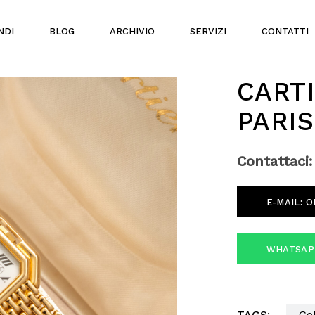
NDI
BLOG
ARCHIVIO
SERVIZI
CONTATTI
CART
PARI
Contattaci:
E-MAIL:
O
WHATSAP
TAGS:
Go