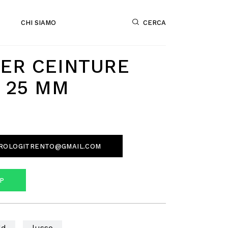
CERCA
CHI SIAMO
IER CEINTURE
S 25 MM
ROLOGITRENTO@GMAIL.COM
P
ld
lusso