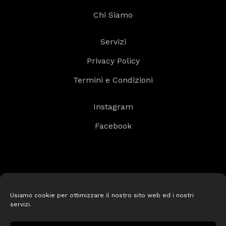
Chi Siamo
Servizi
Privacy Policy
Termini e Condizioni
Instagram
Facebook
Usiamo cookie per ottimizzare il nostro sito web ed i nostri
servizi.
© 2025
Navarro Sistemi
• all rights reserved