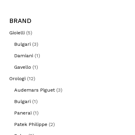
BRAND
5
Gioielli
5
prodotti
3
Bulgari
3
prodotti
1
Damiani
1
prodotto
1
Gavello
1
prodotto
12
Orologi
12
prodotti
3
Audemars Piguet
3
prodotti
1
Bulgari
1
prodotto
1
Panerai
1
prodotto
2
Patek Philippe
2
prodotti
5