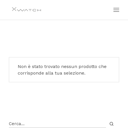
Skip
to
the
content
Non è stato trovato nessun prodotto che
corrisponde alla tua selezione.
Cerca